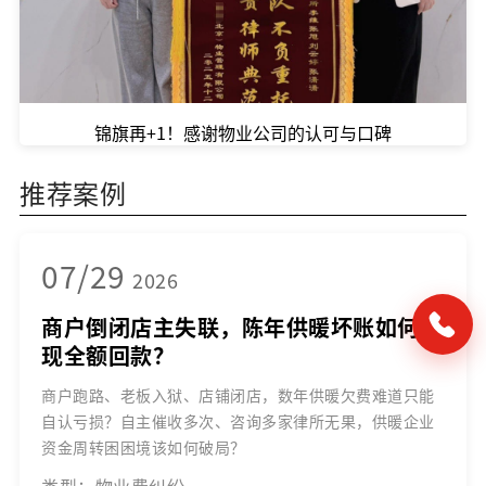
锦旗再+1！感谢物业公司的认可与口碑
推荐案例
07/29
2026
商户倒闭店主失联，陈年供暖坏账如何实
现全额回款？
商户跑路、老板入狱、店铺闭店，数年供暖欠费难道只能
自认亏损？自主催收多次、咨询多家律所无果，供暖企业
资金周转困困境该如何破局？
类型：物业费纠纷