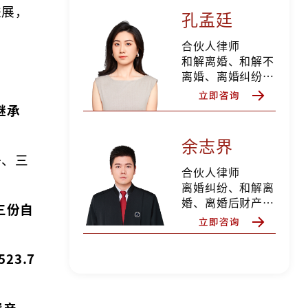
进展，
纠纷、债权债务纠
孔孟廷
纷、私人律师等
合伙人律师
和解离婚、和解不
离婚、离婚纠纷、
离婚后财产纠纷、
抚养权纠纷、抚养
继承
费纠纷、探望权纠
纷、变更抚养权纠
余志界
纷、遗产继承纠纷
子、三
分家析产纠纷，擅
合伙人律师
长家庭财富规划，
离婚纠纷、和解离
私人律师等
婚、离婚后财产纠
三份自
纷、股权期权分
割、财富规划、遗
产继承纠纷、分家
523.7
析产纠纷、合同纠
纷、劳动争议纠
纷、债权债务、侵
遗产，
权纠纷等