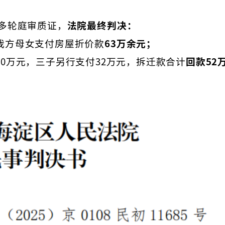
多轮庭审质证，
法院最终判决
：
我方母女支付房屋折价款
63
万余
元；
0万元，三子另行支付32万元，拆迁款合计
回款52