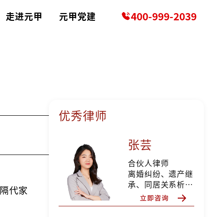
400-999-2039
走进元甲
元甲党建
优秀律师
？
张芸
合伙人律师
离婚纠纷、遗产继
承、同居关系析产
隔代家
纠纷、分家析产纠
纷、所有权确认纠
纷、确认合同无效