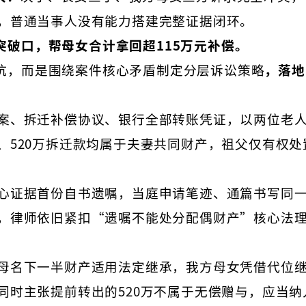
，普通当事人没有能力搭建完整证据闭环。
突破口，帮母女合计拿回超115万元补偿
。
抗，而是围绕案件核心矛盾制定分层诉讼策略
，落地
案、拆迁补偿协议、银行全部转账凭证，以两位老
、520万拆迁款均属于夫妻共同财产，祖父仅有权处
心证据首份自书遗嘱，当庭申请笔迹、通篇书写同
，律师依旧紧扣“遗嘱不能处分配偶财产”核心法
母名下一半财产适用法定继承，我方母女凭借代位
同时主张提前转出的520万不属于无偿赠与，应当纳