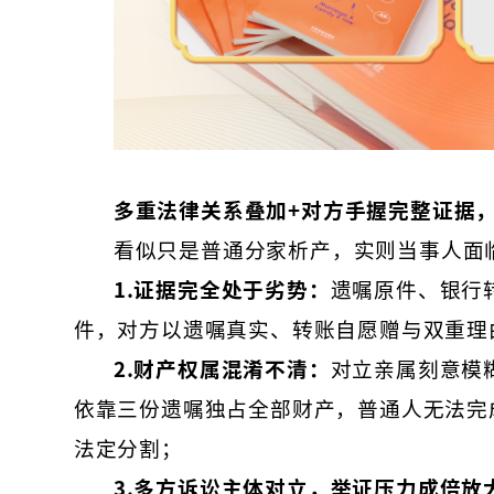
多重法律关系叠加+对方手握完整证据
看似只是普通分家析产，实则当事人面
1.
证据完全处于劣势：
遗嘱原件、银行
件，对方以遗嘱真实、转账自愿赠与双重理
2.
财产权属混淆不清：
对立亲属刻意模
依靠三份遗嘱独占全部财产，普通人无法完
法定分割；
3.
多方诉讼主体对立，举证压力成倍放