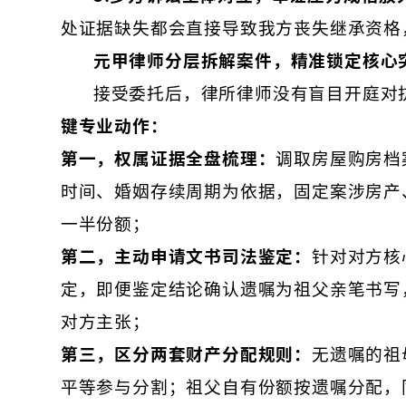
处证据缺失都会直接导致我方丧失继承资格
元甲
律师
分层拆解案件，精准锁定核心
接受委托后，律所律师没有盲目开庭对
键专业动作：
第一，权属证据全盘梳理：
调取房屋购房档
时间、婚姻存续周期为依据，固定案涉房产
一半份额；
第二，主动申请文书司法鉴定：
针对对方核
定，即便鉴定结论确认遗嘱为祖父亲笔书写
对方主张；
第三，区分两套财产分配规则：
无遗嘱的祖
平等参与分割；祖父自有份额按遗嘱分配，