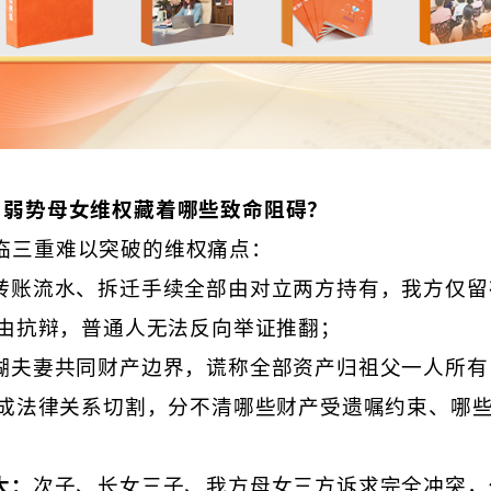
，弱势母女维权藏着哪些致命阻碍？
临三重难以突破的维权痛点：
转账流水、拆迁手续全部由对立两方持有，我方仅留
由抗辩，普通人无法反向举证推翻；
糊夫妻共同财产边界，谎称全部资产归祖父一人所有
成法律关系切割，分不清哪些财产受遗嘱约束、哪
大：
次子、长女三子、我方母女三方诉求完全冲突，