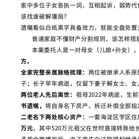
家中多位子女各执一词、互相起诉，弱势代
该找谁破解僵局？
遗嘱看似白纸黑字具备效力，就能全盘处置
普通家庭不懂财产分割规则，该怎样搭
本案委托人是一对母女（儿媳+孙女）
方。
全家完整亲属脉络梳理：
两位被继承人系原
子；长子早年病逝，仅留下妻子解女士、女
两位老人先后离世：
祖母2022年病逝，生
书遗嘱，
将自身名下房产、拆迁补偿全部指
二老名下两处核心资产：
一套海淀区学区住
万元
，其中520万元祖父在世时直接转账
矛盾全面爆发后，次子率先向法院提起继承