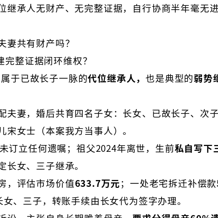
位继承人无财产、无完整证据，自行协商半年毫无
夫妻共有财产吗？
建完整证据闭环维权？
，属于已故长子一脉的
代位继承人，
也是典型的
弱势
配夫妻，婚后共育四名子女：长女、已故长子、次
儿宋女士（本案我方当事人）。
前未订立任何遗嘱；祖父2024年离世，生前
私自写下
定长女、三子继承。
房，评估市场价值
633.
7
万元
；一处老宅拆迁补偿款
给长女、三子，转账手续由长女代为签字办理。
诉讼，主张自身长期赡养母亲，
要求分得母亲60%