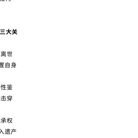
三大关
人离世
置自身
一性鉴
理击穿
继承权
入遗产