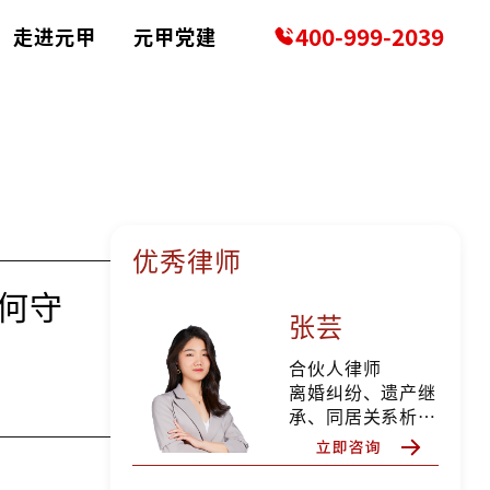
400-999-2039
走进元甲
元甲党建
优秀律师
何守
张芸
合伙人律师
离婚纠纷、遗产继
承、同居关系析产
纠纷、分家析产纠
纷、所有权确认纠
纷、确认合同无效