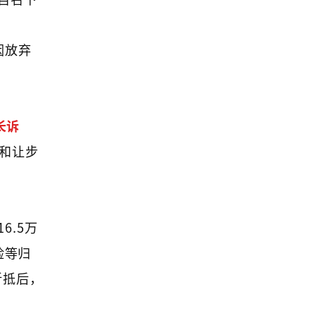
因放弃
长诉
和让步
.5万
险等归
折抵后，