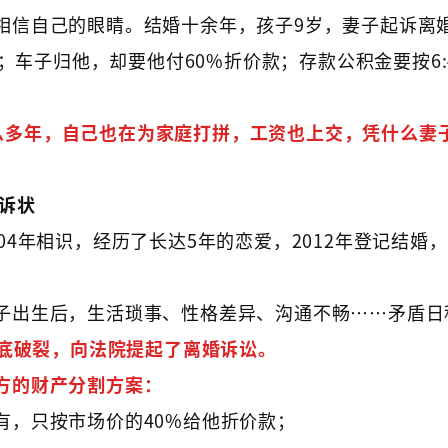
相信自己的眼睛。结婚十余年，孩子9岁，妻子起诉离
；车子归他，却要他付60%折价款；存款公积金要按6:
么多年，自己也在为家庭打拼，工资也上交，凭什么妻
诉状
04年相识，经历了长达5年的恋爱，2012年登记结婚
子出生后，生活琐事、性格差异、沟通不畅……矛盾日
底破裂，向法院提起了离婚诉讼。
方的财产分割方案：
有，只按市场价的40%给他折价款；