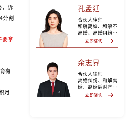
纠纷、债权债务纠
孔孟廷
婚，诉
纷、私人律师等
4分割
合伙人律师
和解离婚、和解不
离婚、离婚纠纷、
子要拿
离婚后财产纠纷、
抚养权纠纷、抚养
费纠纷、探望权纠
纷、变更抚养权纠
余志界
纷、遗产继承纠纷
，育有一
分家析产纠纷，擅
合伙人律师
长家庭财富规划，
离婚纠纷、和解离
私人律师等
婚、离婚后财产纠
积月
纷、股权期权分
割、财富规划、遗
产继承纠纷、分家
析产纠纷、合同纠
纷、劳动争议纠
纷、债权债务、侵
权纠纷等