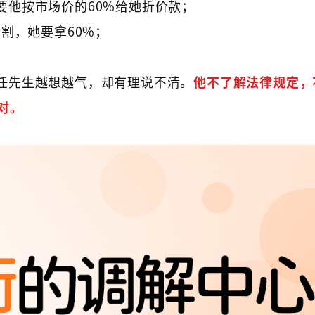
要他按市场价的60%给她折价款；
割，她要拿60%；
任先生越想越气，却有理说不清。
他不了解法律规定，
对。