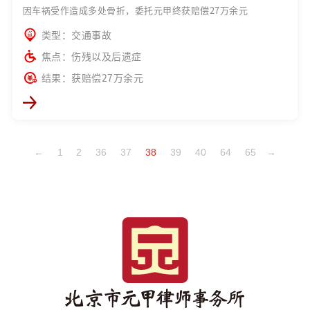
因车祸受作造成多处骨折，委托元甲终获赔偿27万余元
类型：交通事故
焦点：伤残以及后遗症
结果：获赔偿27万余元
←
1
2
36
37
38
39
40
64
65
→