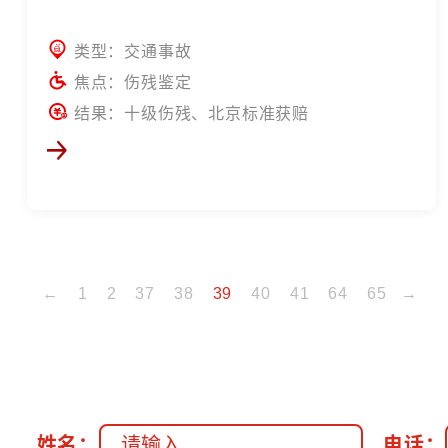
类型：交通事故
焦点：伤残鉴定
结果：十级伤残、北京标准获赔
←
1
2
37
38
39
40
41
64
65
→
姓名：
电话：