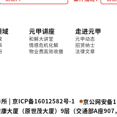
领域
元甲讲座
走进元甲
故
和解大讲堂
元甲动态
事
情感危机化解
招贤纳士
纷
物业费高效收缴
法律文章
所 |
京ICP备16012582号-1
京公网安备11
康大厦（原世茂大厦）9层（交通部A座907