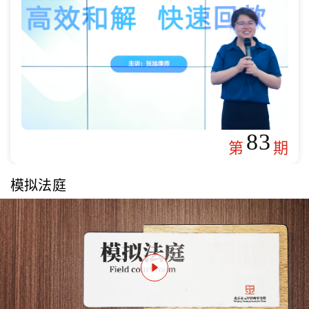
83
第
期
模拟法庭