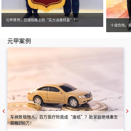
元甲律师，您理赔路上的“实力派奥特曼”！
十级伤残，
元甲案例
车祸致植物人，百万医疗险竟成“废纸”？助家庭绝境重生
获赔250万！