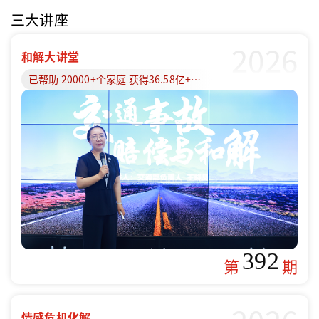
三大讲座
2026
和解大讲堂
已帮助 20000+个家庭 获得36.58亿+赔偿款
392
第
期
情感危机化解