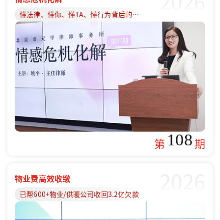
2026
懂法律、懂你、懂TA、懂行为背后的原因
108
第
期
2026
物业费高效收缴
已帮600+物业/供暖公司收回3.2亿欠款