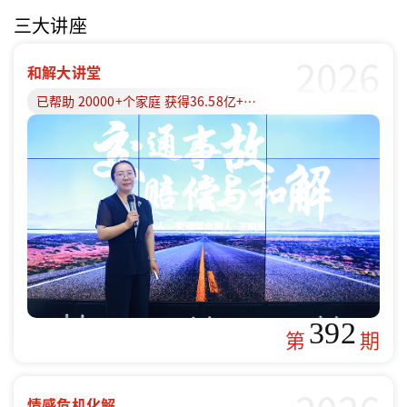
三大讲座
2026
和解大讲堂
已帮助 20000+个家庭 获得36.58亿+赔偿款
392
第
期
情感危机化解