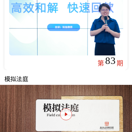
83
第
期
模拟法庭