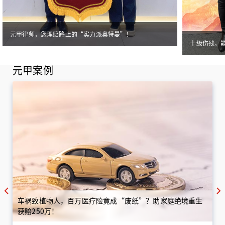
元甲律师，您理赔路上的“实力派奥特曼”！
十级伤残，
元甲案例
车祸致植物人，百万医疗险竟成“废纸”？助家庭绝境重生
获赔250万！