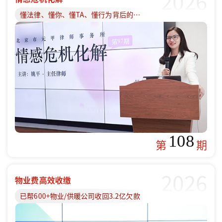
2026
懂法律、懂你、懂TA、懂行为背后的原因
108
第
期
2026
物业费高效收缴
已帮600+物业/供暖公司收回3.2亿欠款