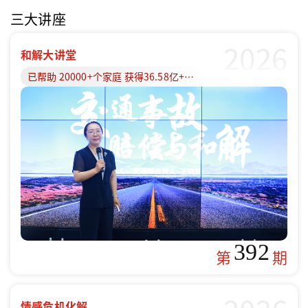
三大讲座
2026
和解大讲堂
已帮助 20000+个家庭 获得36.58亿+赔偿款
392
第
期
情感危机化解