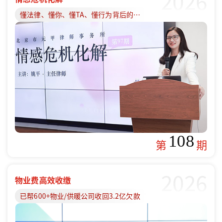
2026
懂法律、懂你、懂TA、懂行为背后的原因
108
第
期
2026
物业费高效收缴
已帮600+物业/供暖公司收回3.2亿欠款