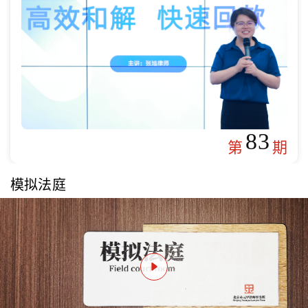
83
第
期
模拟法庭