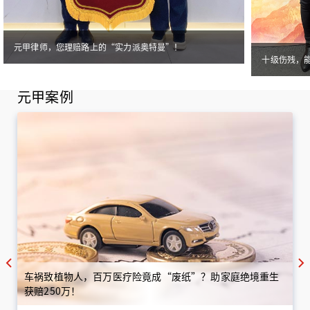
元甲律师，您理赔路上的“实力派奥特曼”！
十级伤残，
元甲案例
车祸致植物人，百万医疗险竟成“废纸”？助家庭绝境重生
获赔250万！