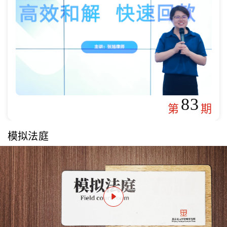
83
第
期
模拟法庭