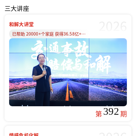
三大讲座
2026
和解大讲堂
已帮助 20000+个家庭 获得36.58亿+赔偿款
392
第
期
情感危机化解