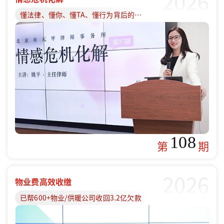
2026
懂法律、懂你、懂TA、懂行为背后的原因
108
第
期
2026
物业费高效收缴
已帮600+物业/供暖公司收回3.2亿欠款