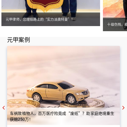
元甲律师，您理赔路上的“实力派奥特曼”！
十级伤残，
元甲案例
车祸致植物人，百万医疗险竟成“废纸”？助家庭绝境重生
获赔250万！