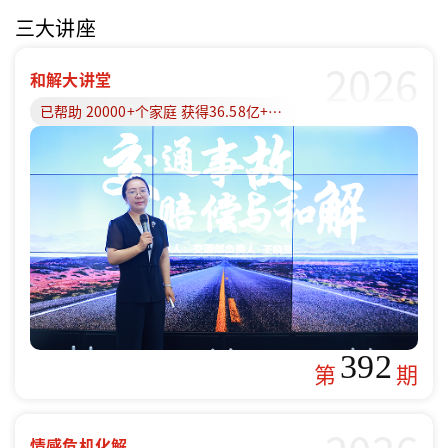
三大讲座
2026
和解大讲堂
已帮助 20000+个家庭 获得36.58亿+赔偿款
392
第
期
情感危机化解