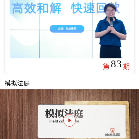
83
第
期
模拟法庭