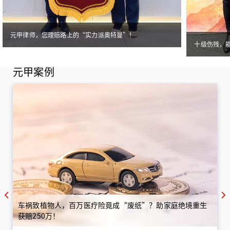
元甲律师，您理赔路上的“实力派奥特曼”！
十级伤残，
元甲案例
车祸致植物人，百万医疗险竟成“废纸”？助家庭绝境重生
获赔250万！