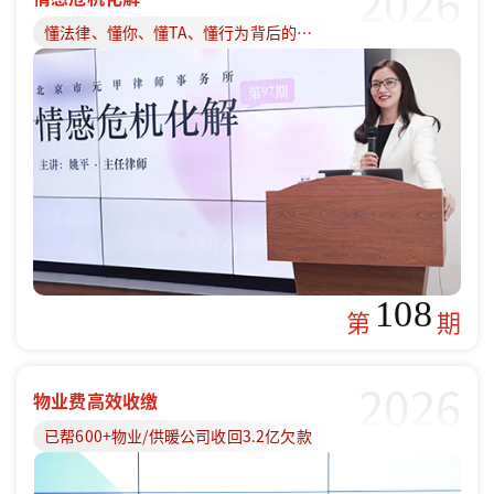
2026
懂法律、懂你、懂TA、懂行为背后的原因
108
第
期
2026
物业费高效收缴
已帮600+物业/供暖公司收回3.2亿欠款