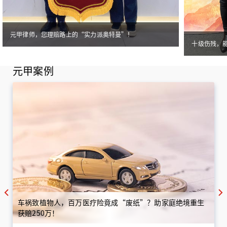
元甲律师，您理赔路上的“实力派奥特曼”！
十级伤残，
元甲案例
车祸致植物人，百万医疗险竟成“废纸”？助家庭绝境重生
获赔250万！