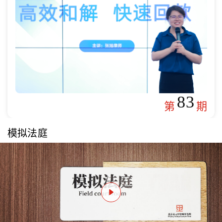
83
第
期
模拟法庭