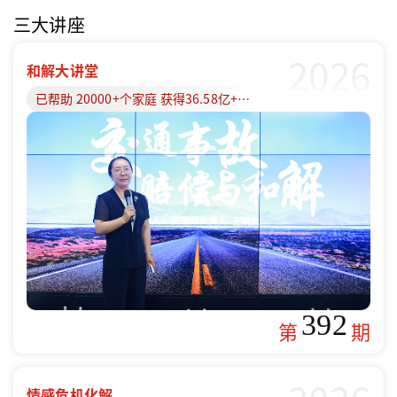
三大讲座
2026
和解大讲堂
已帮助 20000+个家庭 获得36.58亿+赔偿款
392
第
期
情感危机化解