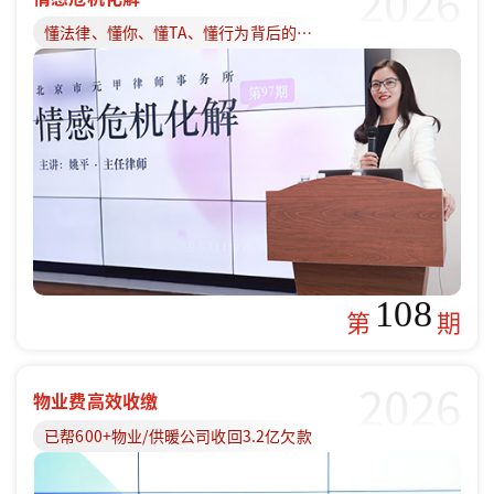
2026
懂法律、懂你、懂TA、懂行为背后的原因
108
第
期
2026
物业费高效收缴
已帮600+物业/供暖公司收回3.2亿欠款