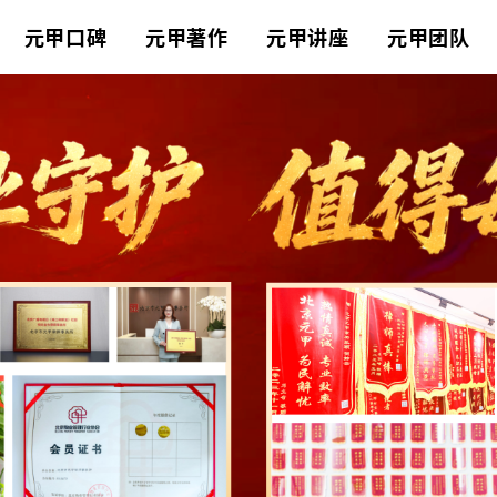
元甲口碑
元甲著作
元甲讲座
元甲团队