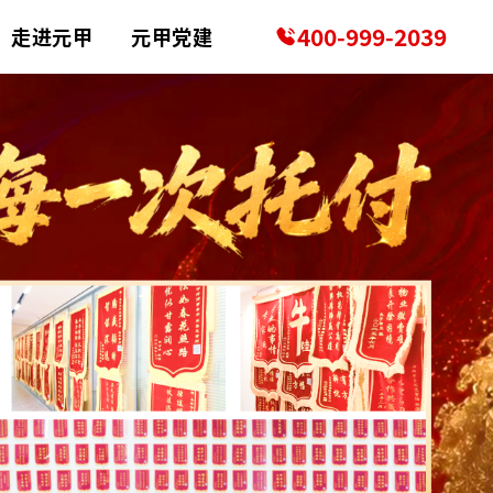
400-999-2039
走进元甲
元甲党建