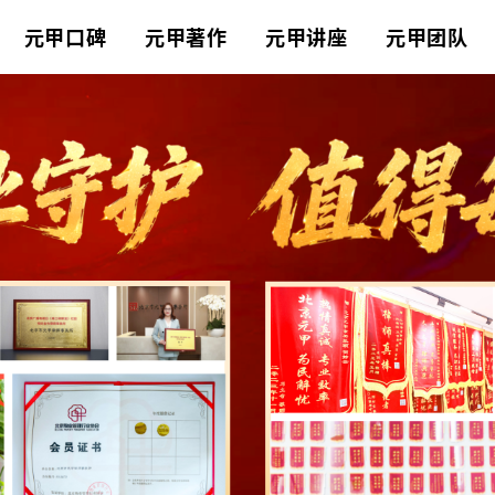
元甲口碑
元甲著作
元甲讲座
元甲团队