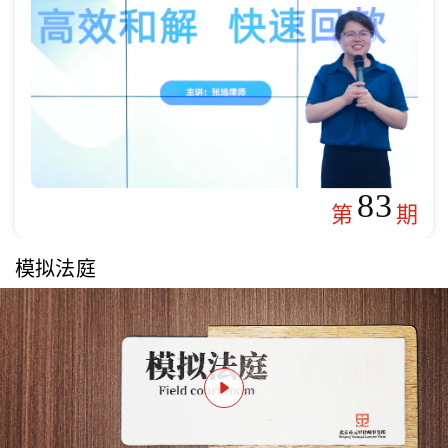
83
第
期
模拟法庭