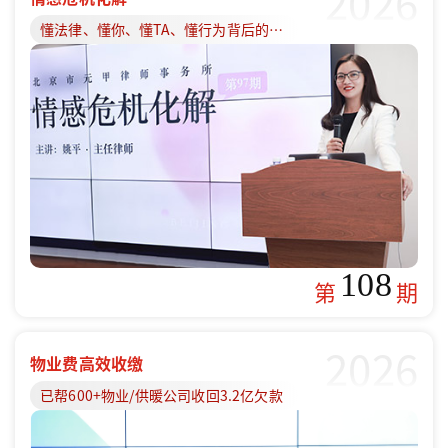
2026
懂法律、懂你、懂TA、懂行为背后的原因
108
第
期
2026
物业费高效收缴
已帮600+物业/供暖公司收回3.2亿欠款