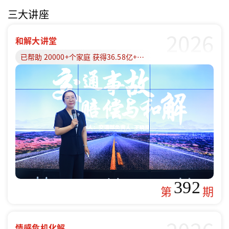
三大讲座
2026
和解大讲堂
已帮助 20000+个家庭 获得36.58亿+赔偿款
392
第
期
情感危机化解