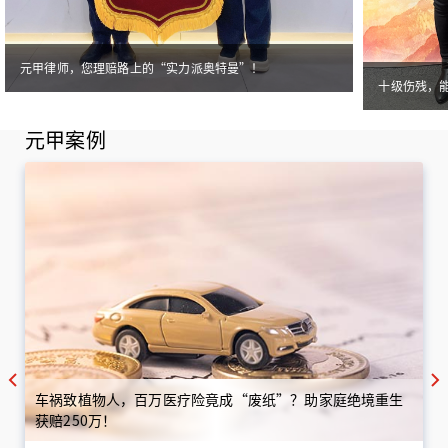
元甲律师，您理赔路上的“实力派奥特曼”！
十级伤残，
元甲案例
车祸致植物人，百万医疗险竟成“废纸”？助家庭绝境重生
获赔250万！