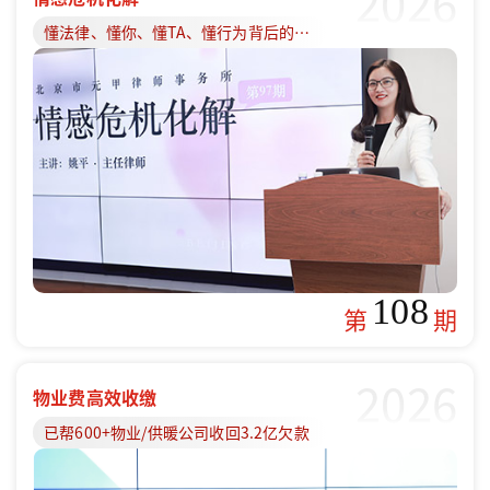
2026
懂法律、懂你、懂TA、懂行为背后的原因
108
第
期
2026
物业费高效收缴
已帮600+物业/供暖公司收回3.2亿欠款