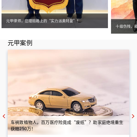
元甲律师，您理赔路上的“实力派奥特曼”！
十级伤残，
元甲案例
车祸致植物人，百万医疗险竟成“废纸”？助家庭绝境重生
获赔250万！