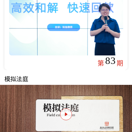
83
第
期
模拟法庭