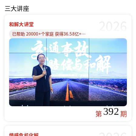
三大讲座
2026
和解大讲堂
已帮助 20000+个家庭 获得36.58亿+赔偿款
392
第
期
情感危机化解