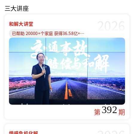
三大讲座
2026
和解大讲堂
已帮助 20000+个家庭 获得36.58亿+赔偿款
392
第
期
情感危机化解