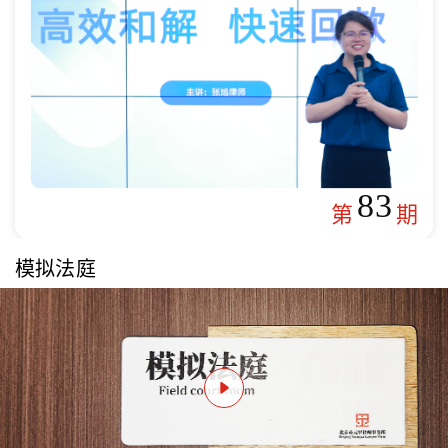
83
第
期
模拟法庭