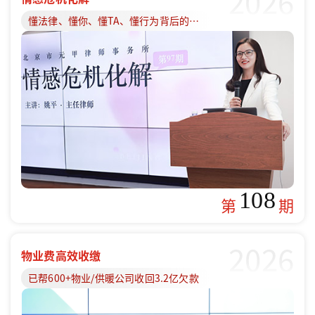
2026
懂法律、懂你、懂TA、懂行为背后的原因
108
第
期
2026
物业费高效收缴
已帮600+物业/供暖公司收回3.2亿欠款