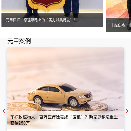
元甲律师，您理赔路上的“实力派奥特曼”！
十级伤残，
元甲案例
车祸致植物人，百万医疗险竟成“废纸”？助家庭绝境重生
获赔250万！