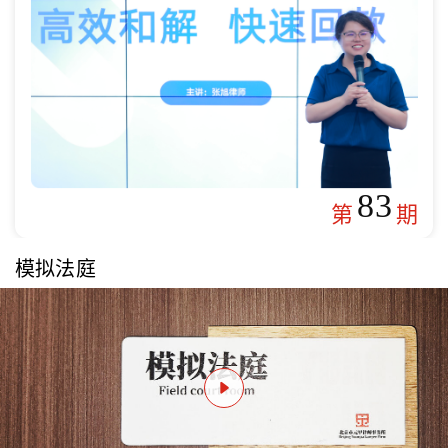
83
第
期
模拟法庭