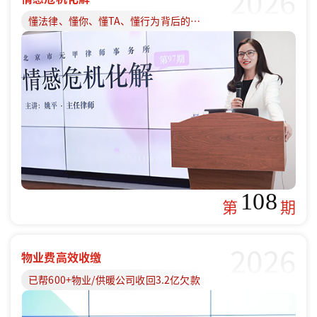
2026
懂法律、懂你、懂TA、懂行为背后的原因
108
第
期
2026
物业费高效收缴
已帮600+物业/供暖公司收回3.2亿欠款