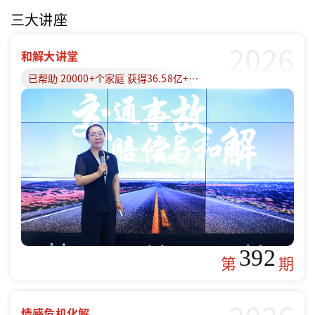
三大讲座
2026
和解大讲堂
已帮助 20000+个家庭 获得36.58亿+赔偿款
392
第
期
情感危机化解