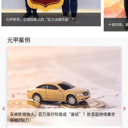
元甲律师，您理赔路上的“实力派奥特曼”！
十级伤残，
元甲案例
车祸致植物人，百万医疗险竟成“废纸”？助家庭绝境重生
获赔250万！