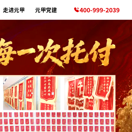
400-999-2039
走进元甲
元甲党建