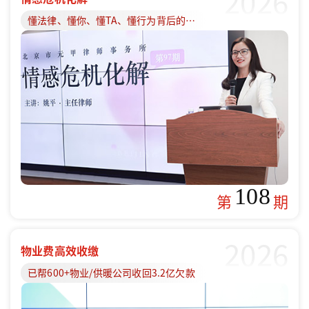
2026
懂法律、懂你、懂TA、懂行为背后的原因
108
第
期
2026
物业费高效收缴
已帮600+物业/供暖公司收回3.2亿欠款