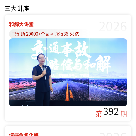
三大讲座
2026
和解大讲堂
已帮助 20000+个家庭 获得36.58亿+赔偿款
392
第
期
情感危机化解