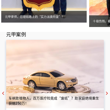
元甲律师，您理赔路上的“实力派奥特曼”！
十级伤残，
元甲案例
车祸致植物人，百万医疗险竟成“废纸”？助家庭绝境重生
获赔250万！