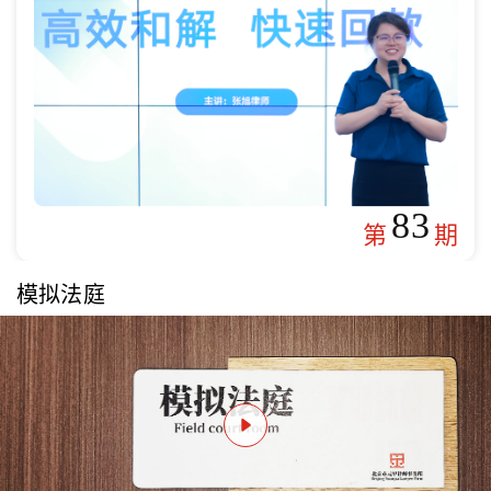
83
第
期
模拟法庭