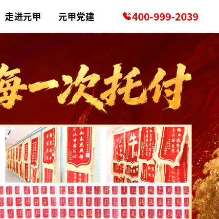
400-999-2039
走进元甲
元甲党建