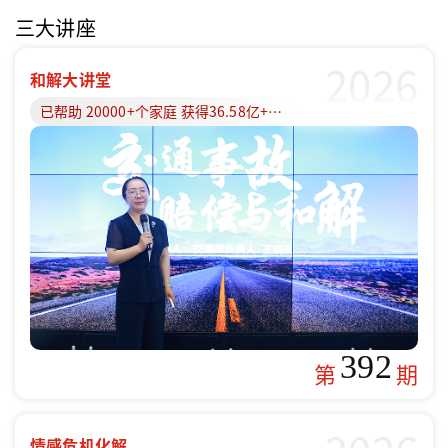
三大讲座
2026
和解大讲堂
已帮助 20000+个家庭 获得36.58亿+赔偿款
392
第
期
情感危机化解