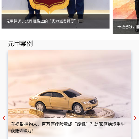
元甲律师，您理赔路上的“实力派奥特曼”！
十级伤残，
元甲案例
车祸致植物人，百万医疗险竟成“废纸”？助家庭绝境重生
获赔250万！