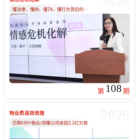
2026
懂法律、懂你、懂TA、懂行为背后的原因
108
第
期
2026
物业费高效收缴
已帮600+物业/供暖公司收回3.2亿欠款