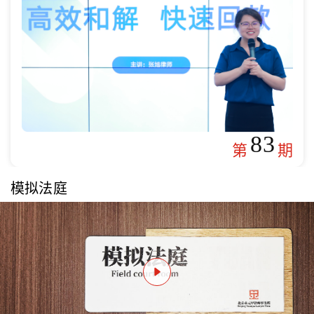
83
第
期
模拟法庭