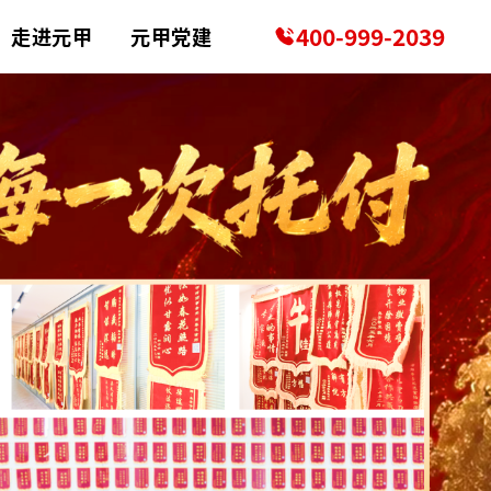
400-999-2039
走进元甲
元甲党建