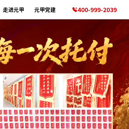
400-999-2039
走进元甲
元甲党建