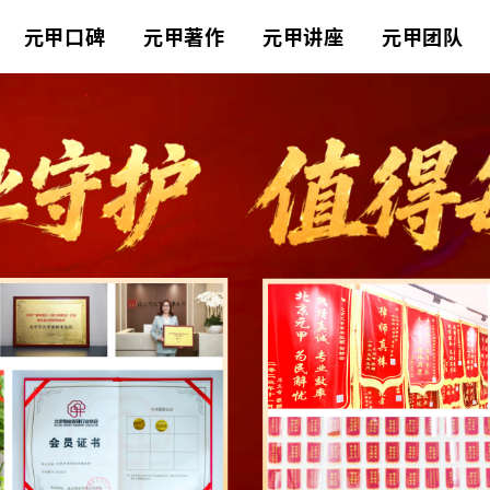
元甲口碑
元甲著作
元甲讲座
元甲团队