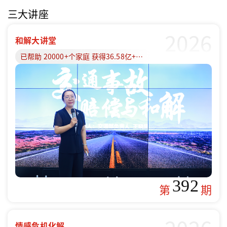
三大讲座
2026
和解大讲堂
已帮助 20000+个家庭 获得36.58亿+赔偿款
392
第
期
情感危机化解