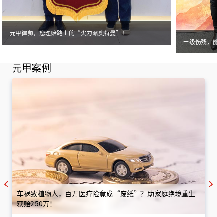
元甲律师，您理赔路上的“实力派奥特曼”！
十级伤残，
元甲案例
车祸致植物人，百万医疗险竟成“废纸”？助家庭绝境重生
获赔250万！