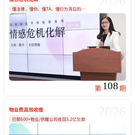
2026
懂法律、懂你、懂TA、懂行为背后的原因
108
第
期
2026
物业费高效收缴
已帮600+物业/供暖公司收回3.2亿欠款