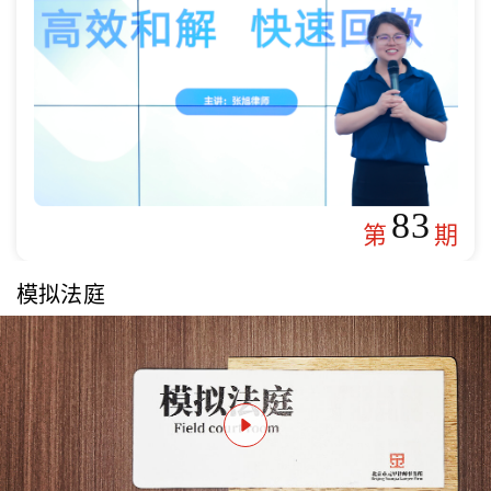
83
第
期
模拟法庭