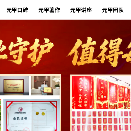
元甲口碑
元甲著作
元甲讲座
元甲团队