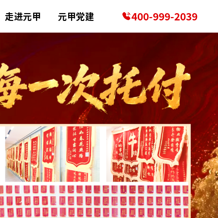
400-999-2039
走进元甲
元甲党建