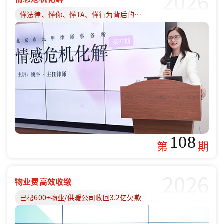
2026
懂法律、懂你、懂TA、懂行为背后的原因
108
第
期
2026
物业费高效收缴
已帮600+物业/供暖公司收回3.2亿欠款