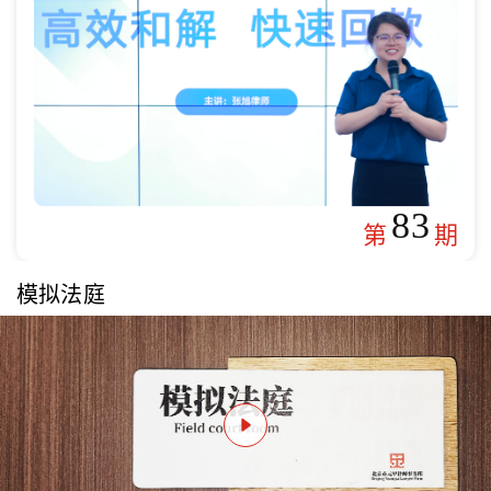
83
第
期
模拟法庭