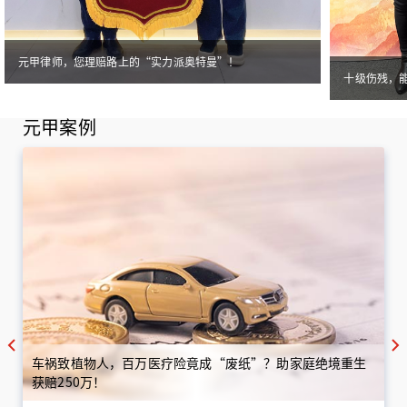
元甲律师，您理赔路上的“实力派奥特曼”！
十级伤残，
元甲案例
车祸致植物人，百万医疗险竟成“废纸”？助家庭绝境重生
获赔250万！