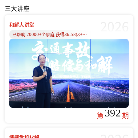
三大讲座
2026
和解大讲堂
已帮助 20000+个家庭 获得36.58亿+赔偿款
392
第
期
情感危机化解