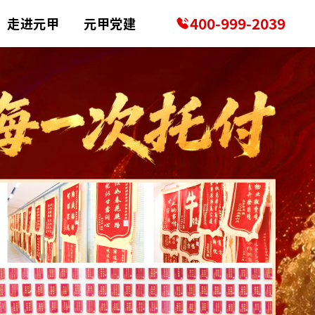
400-999-2039
走进元甲
元甲党建