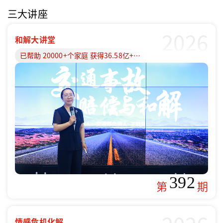
三大讲座
2026
和解大讲堂
已帮助 20000+个家庭 获得36.58亿+赔偿款
392
第
期
情感危机化解