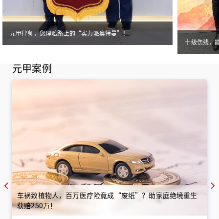
元甲律师，您理赔路上的“实力派奥特曼”！
十级伤残，
元甲案例
车祸致植物人，百万医疗险竟成“废纸”？助家庭绝境重生
获赔250万！