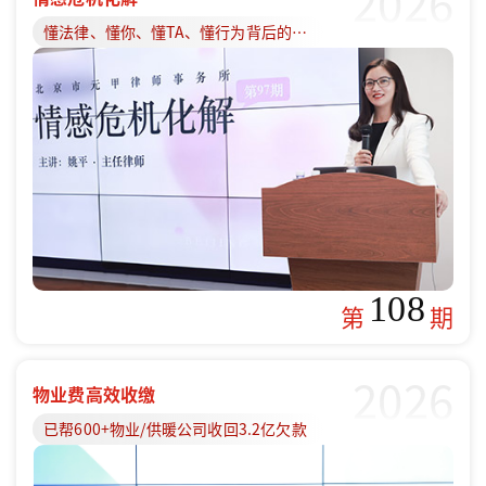
2026
懂法律、懂你、懂TA、懂行为背后的原因
108
第
期
2026
物业费高效收缴
已帮600+物业/供暖公司收回3.2亿欠款