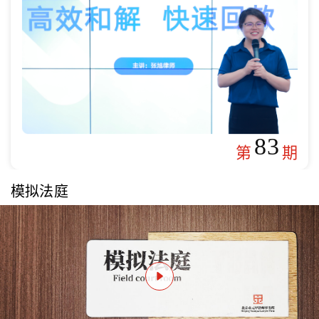
83
第
期
模拟法庭