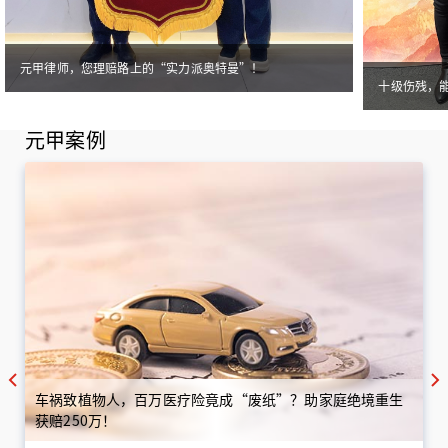
元甲律师，您理赔路上的“实力派奥特曼”！
十级伤残，
元甲案例
车祸致植物人，百万医疗险竟成“废纸”？助家庭绝境重生
获赔250万！