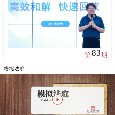
83
第
期
模拟法庭