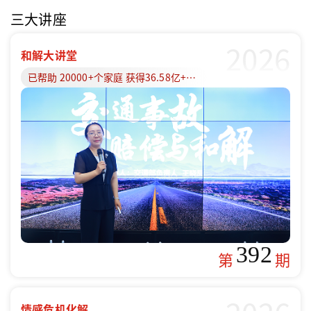
三大讲座
2026
和解大讲堂
已帮助 20000+个家庭 获得36.58亿+赔偿款
392
第
期
情感危机化解