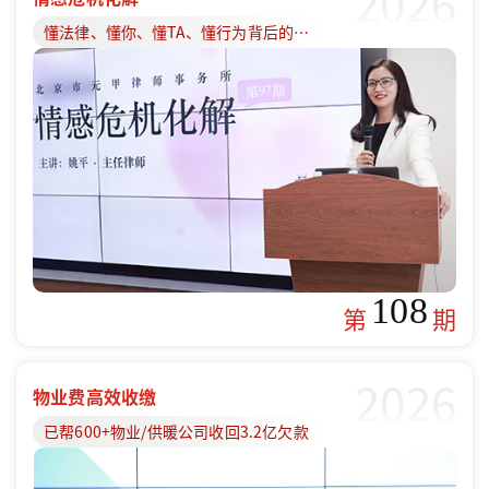
2026
懂法律、懂你、懂TA、懂行为背后的原因
108
第
期
2026
物业费高效收缴
已帮600+物业/供暖公司收回3.2亿欠款