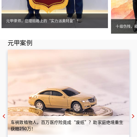
元甲律师，您理赔路上的“实力派奥特曼”！
十级伤残，
元甲案例
车祸致植物人，百万医疗险竟成“废纸”？助家庭绝境重生
获赔250万！