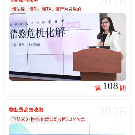
2026
懂法律、懂你、懂TA、懂行为背后的原因
108
第
期
2026
物业费高效收缴
已帮600+物业/供暖公司收回3.2亿欠款