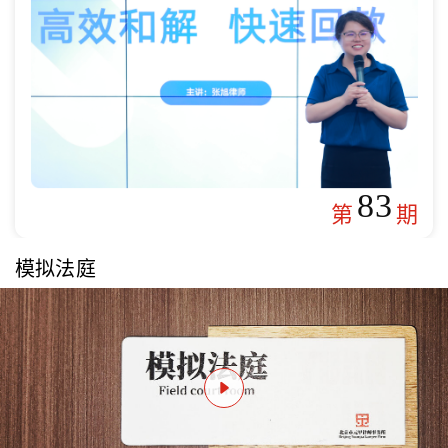
83
第
期
模拟法庭