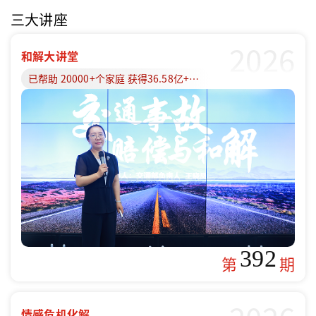
三大讲座
2026
和解大讲堂
已帮助 20000+个家庭 获得36.58亿+赔偿款
392
第
期
情感危机化解