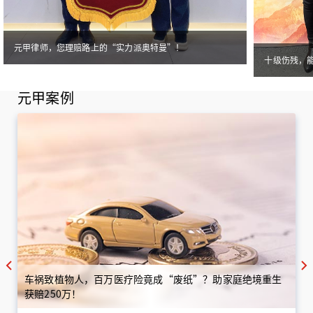
元甲律师，您理赔路上的“实力派奥特曼”！
十级伤残，
元甲案例
车祸致植物人，百万医疗险竟成“废纸”？助家庭绝境重生
获赔250万！