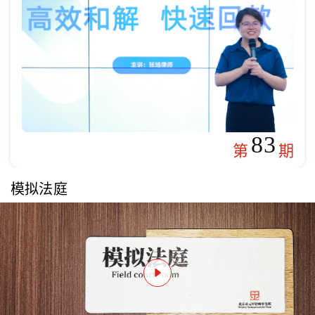
83
第
期
模拟法庭