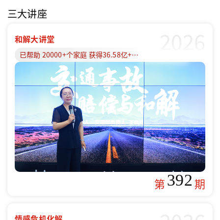
三大讲座
2026
和解大讲堂
已帮助 20000+个家庭 获得36.58亿+赔偿款
392
第
期
情感危机化解