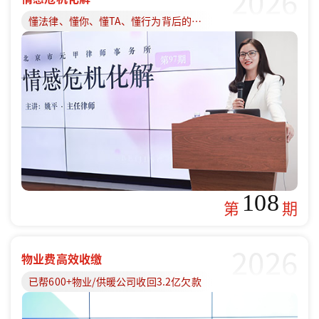
2026
懂法律、懂你、懂TA、懂行为背后的原因
108
第
期
2026
物业费高效收缴
已帮600+物业/供暖公司收回3.2亿欠款