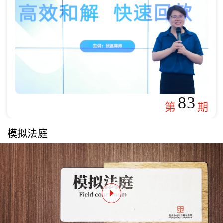
83
第
期
模拟法庭