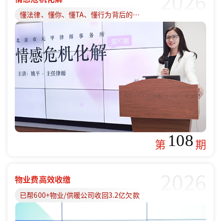
2026
懂法律、懂你、懂TA、懂行为背后的原因
108
第
期
2026
物业费高效收缴
已帮600+物业/供暖公司收回3.2亿欠款