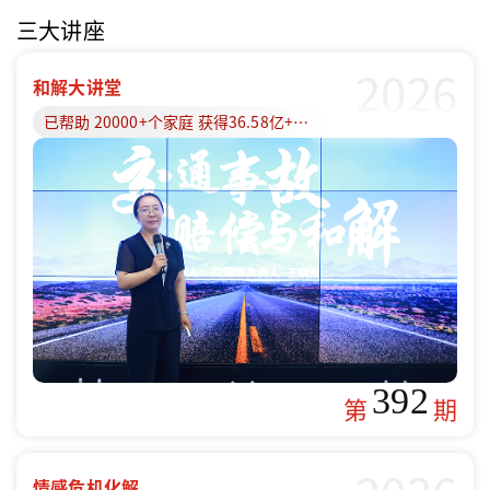
三大讲座
2026
和解大讲堂
已帮助 20000+个家庭 获得36.58亿+赔偿款
392
第
期
情感危机化解