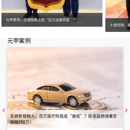
元甲律师，您理赔路上的“实力派奥特曼”！
十级伤残，
元甲案例
车祸致植物人，百万医疗险竟成“废纸”？助家庭绝境重生
获赔250万！