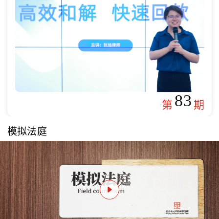
83
第
期
模拟法庭