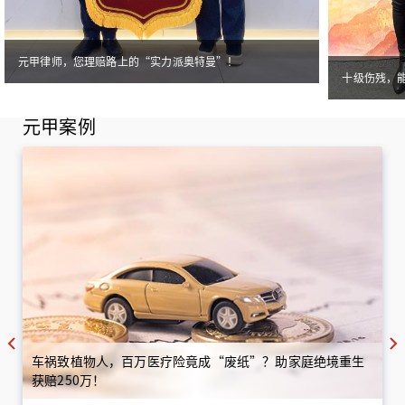
元甲律师，您理赔路上的“实力派奥特曼”！
十级伤残，
元甲案例
车祸致植物人，百万医疗险竟成“废纸”？助家庭绝境重生
获赔250万！