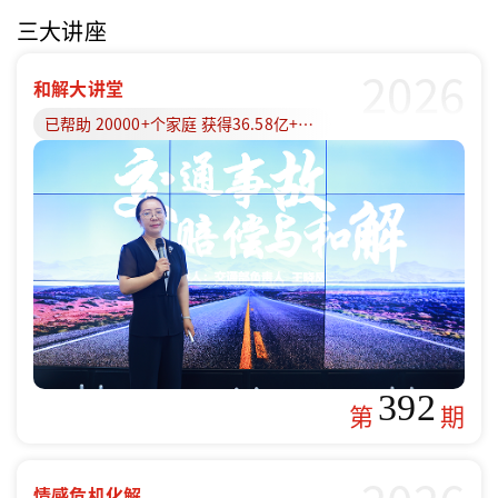
三大讲座
2026
和解大讲堂
已帮助 20000+个家庭 获得36.58亿+赔偿款
392
第
期
情感危机化解