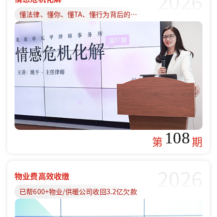
2026
懂法律、懂你、懂TA、懂行为背后的原因
108
第
期
2026
物业费高效收缴
已帮600+物业/供暖公司收回3.2亿欠款