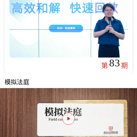
83
第
期
模拟法庭