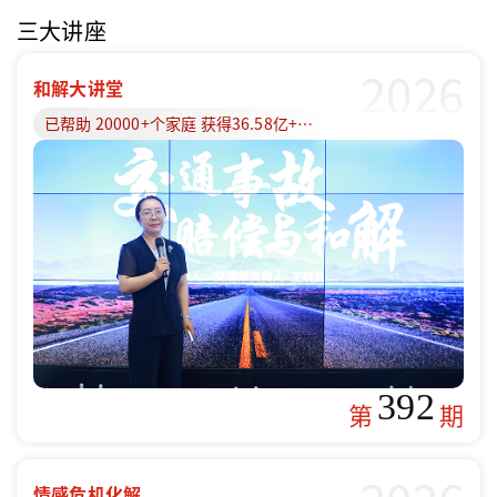
三大讲座
2026
和解大讲堂
已帮助 20000+个家庭 获得36.58亿+赔偿款
392
第
期
情感危机化解