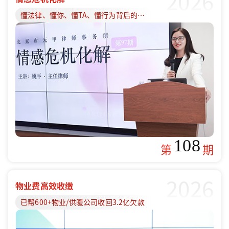
2026
懂法律、懂你、懂TA、懂行为背后的原因
108
第
期
2026
物业费高效收缴
已帮600+物业/供暖公司收回3.2亿欠款