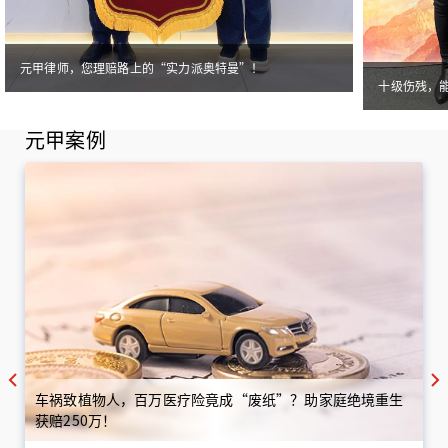
元甲律师，您理赔路上的“实力派奥特曼”！
十级伤残，
元甲案例
车祸致植物人，百万医疗险竟成“废纸”？助家庭绝境重生
获赔250万！