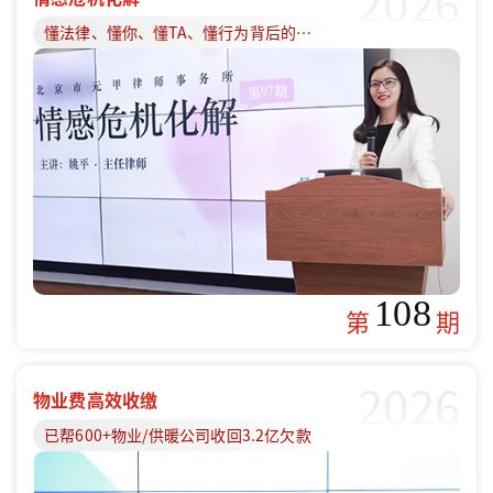
2026
懂法律、懂你、懂TA、懂行为背后的原因
108
第
期
2026
物业费高效收缴
已帮600+物业/供暖公司收回3.2亿欠款