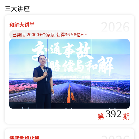
三大讲座
2026
和解大讲堂
已帮助 20000+个家庭 获得36.58亿+赔偿款
392
第
期
情感危机化解