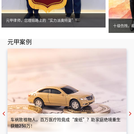
元甲律师，您理赔路上的“实力派奥特曼”！
十级伤残，
元甲案例
车祸致植物人，百万医疗险竟成“废纸”？助家庭绝境重生
获赔250万！