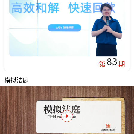
83
第
期
模拟法庭