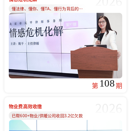
2026
懂法律、懂你、懂TA、懂行为背后的原因
108
第
期
2026
物业费高效收缴
已帮600+物业/供暖公司收回3.2亿欠款