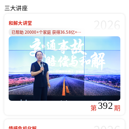
三大讲座
2026
和解大讲堂
已帮助 20000+个家庭 获得36.58亿+赔偿款
392
第
期
情感危机化解