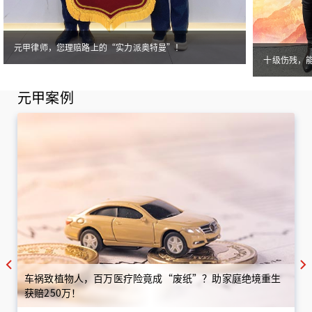
元甲律师，您理赔路上的“实力派奥特曼”！
十级伤残，
元甲案例
车祸致植物人，百万医疗险竟成“废纸”？助家庭绝境重生
获赔250万！