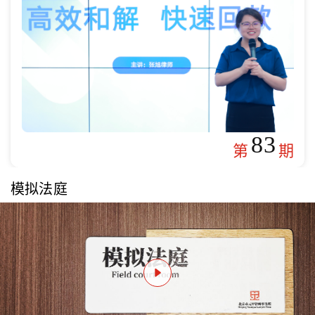
83
第
期
模拟法庭