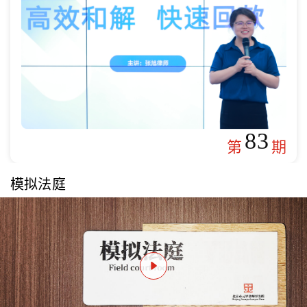
83
第
期
模拟法庭