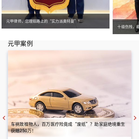
元甲律师，您理赔路上的“实力派奥特曼”！
十级伤残，
元甲案例
车祸致植物人，百万医疗险竟成“废纸”？助家庭绝境重生
获赔250万！