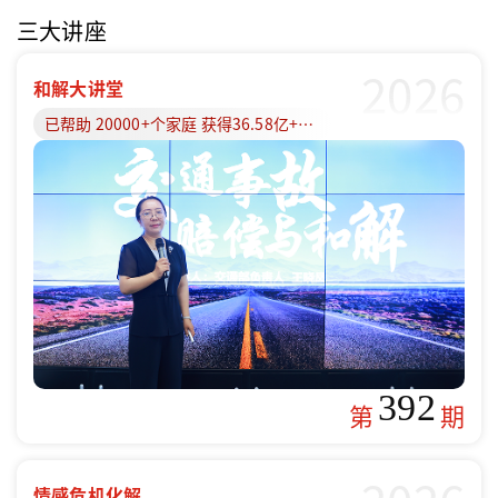
三大讲座
2026
和解大讲堂
已帮助 20000+个家庭 获得36.58亿+赔偿款
392
第
期
情感危机化解