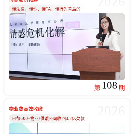
2026
懂法律、懂你、懂TA、懂行为背后的原因
108
第
期
2026
物业费高效收缴
已帮600+物业/供暖公司收回3.2亿欠款