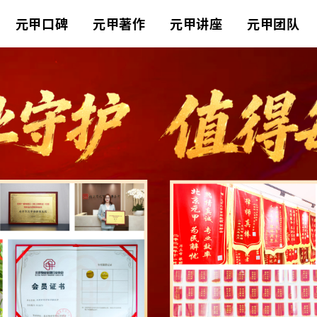
元甲口碑
元甲著作
元甲讲座
元甲团队