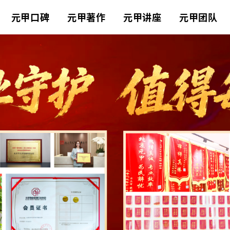
元甲口碑
元甲著作
元甲讲座
元甲团队