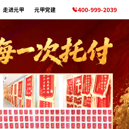
400-999-2039
走进元甲
元甲党建