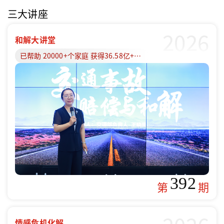
三大讲座
2026
和解大讲堂
已帮助 20000+个家庭 获得36.58亿+赔偿款
392
第
期
情感危机化解