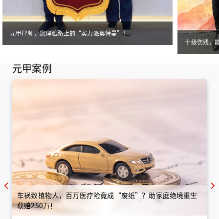
元甲律师，您理赔路上的“实力派奥特曼”！
十级伤残，
元甲案例
车祸致植物人，百万医疗险竟成“废纸”？助家庭绝境重生
获赔250万！