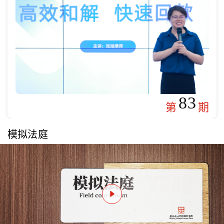
83
第
期
模拟法庭