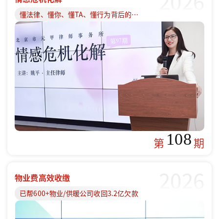
2026
懂法律、懂你、懂TA、懂行为背后的原因
108
第
期
2026
物业费高效收缴
已帮600+物业/供暖公司收回3.2亿欠款