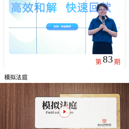
83
第
期
模拟法庭