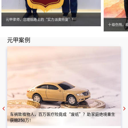
元甲律师，您理赔路上的“实力派奥特曼”！
十级伤残，
元甲案例
车祸致植物人，百万医疗险竟成“废纸”？助家庭绝境重生
获赔250万！