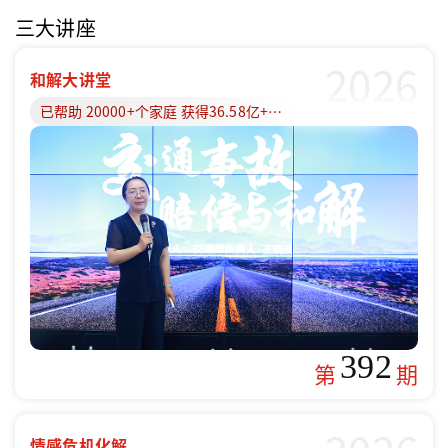
三大讲座
2026
和解大讲堂
已帮助 20000+个家庭 获得36.58亿+赔偿款
392
第
期
情感危机化解