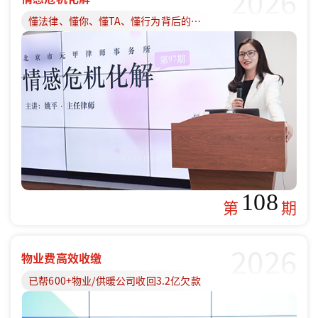
2026
懂法律、懂你、懂TA、懂行为背后的原因
108
第
期
2026
物业费高效收缴
已帮600+物业/供暖公司收回3.2亿欠款