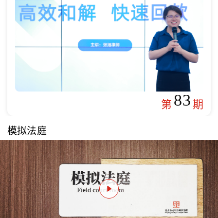
83
第
期
模拟法庭