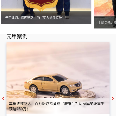
元甲律师，您理赔路上的“实力派奥特曼”！
十级伤残，
元甲案例
车祸致植物人，百万医疗险竟成“废纸”？助家庭绝境重生
获赔250万！