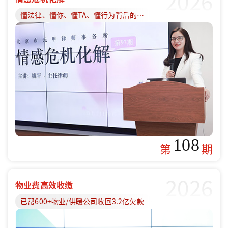
2026
懂法律、懂你、懂TA、懂行为背后的原因
108
第
期
2026
物业费高效收缴
已帮600+物业/供暖公司收回3.2亿欠款