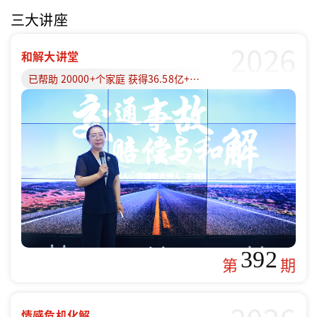
三大讲座
2026
和解大讲堂
已帮助 20000+个家庭 获得36.58亿+赔偿款
392
第
期
情感危机化解