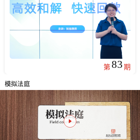
83
第
期
模拟法庭