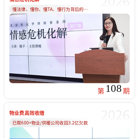
2026
懂法律、懂你、懂TA、懂行为背后的原因
108
第
期
2026
物业费高效收缴
已帮600+物业/供暖公司收回3.2亿欠款