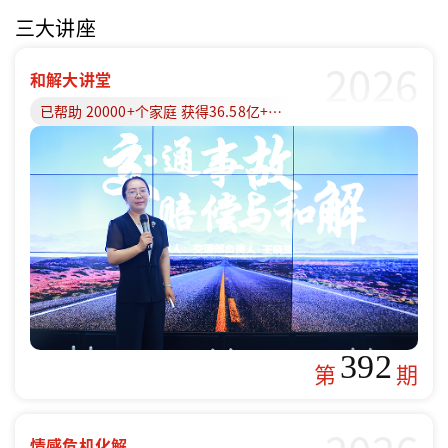
三大讲座
2026
和解大讲堂
已帮助 20000+个家庭 获得36.58亿+赔偿款
392
第
期
情感危机化解