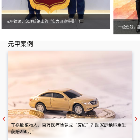
元甲律师，您理赔路上的“实力派奥特曼”！
十级伤残，
元甲案例
车祸致植物人，百万医疗险竟成“废纸”？助家庭绝境重生
获赔250万！