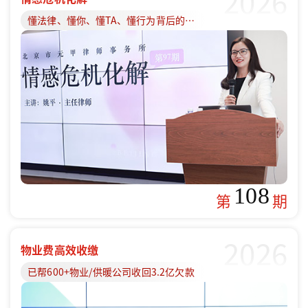
2026
懂法律、懂你、懂TA、懂行为背后的原因
108
第
期
2026
物业费高效收缴
已帮600+物业/供暖公司收回3.2亿欠款