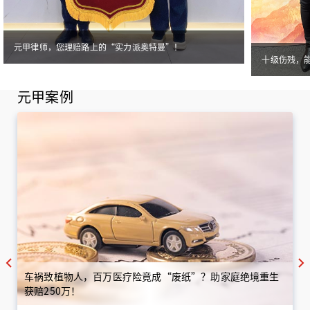
元甲律师，您理赔路上的“实力派奥特曼”！
十级伤残，
元甲案例
车祸致植物人，百万医疗险竟成“废纸”？助家庭绝境重生
获赔250万！