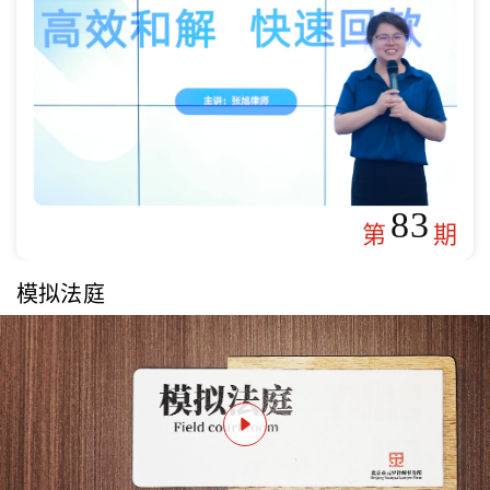
83
第
期
模拟法庭