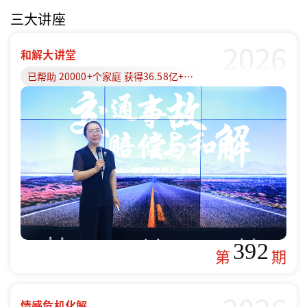
三大讲座
2026
和解大讲堂
已帮助 20000+个家庭 获得36.58亿+赔偿款
392
第
期
情感危机化解