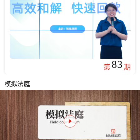
83
第
期
模拟法庭