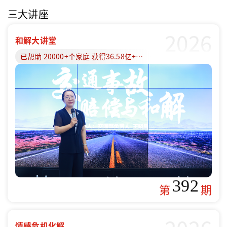
三大讲座
2026
和解大讲堂
已帮助 20000+个家庭 获得36.58亿+赔偿款
392
第
期
情感危机化解