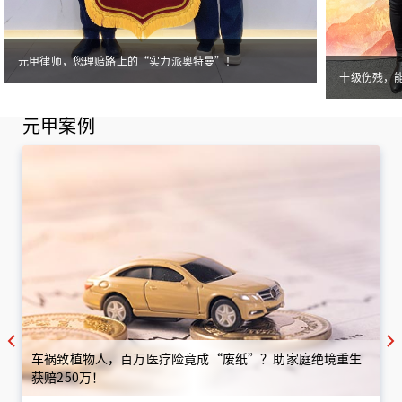
元甲律师，您理赔路上的“实力派奥特曼”！
十级伤残，
元甲案例
车祸致植物人，百万医疗险竟成“废纸”？助家庭绝境重生
获赔250万！