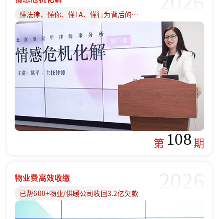
2026
懂法律、懂你、懂TA、懂行为背后的原因
108
第
期
2026
物业费高效收缴
已帮600+物业/供暖公司收回3.2亿欠款