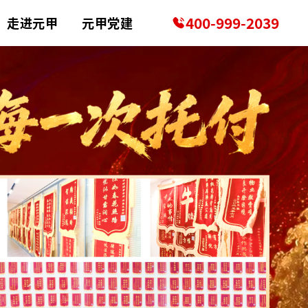
400-999-2039
走进元甲
元甲党建