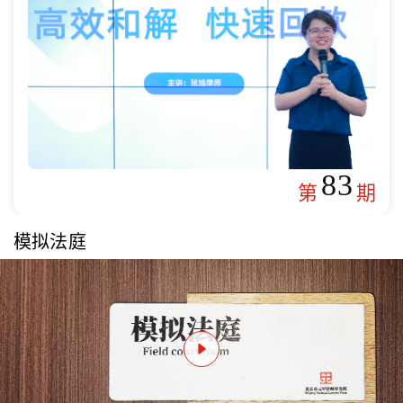
83
第
期
模拟法庭