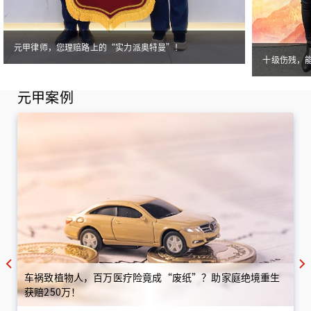
元甲律师，您理赔路上的“实力派奥特曼”！
十级伤残，
元甲案例
车祸致植物人，百万医疗险竟成“废纸”？助家庭绝境重生
获赔250万！