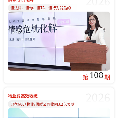
2026
懂法律、懂你、懂TA、懂行为背后的原因
108
第
期
2026
物业费高效收缴
已帮600+物业/供暖公司收回3.2亿欠款