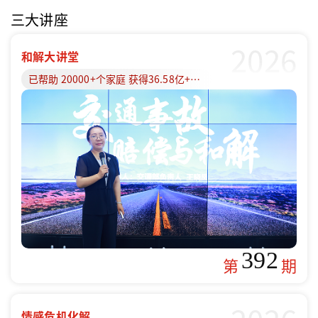
三大讲座
2026
和解大讲堂
已帮助 20000+个家庭 获得36.58亿+赔偿款
392
第
期
情感危机化解