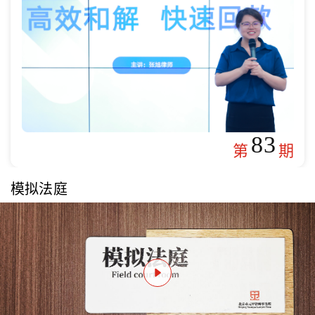
83
第
期
模拟法庭