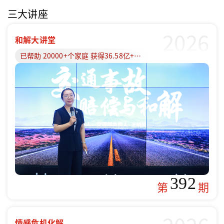
三大讲座
2026
和解大讲堂
已帮助 20000+个家庭 获得36.58亿+赔偿款
392
第
期
情感危机化解