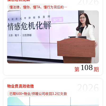
2026
懂法律、懂你、懂TA、懂行为背后的原因
108
第
期
2026
物业费高效收缴
已帮600+物业/供暖公司收回3.2亿欠款