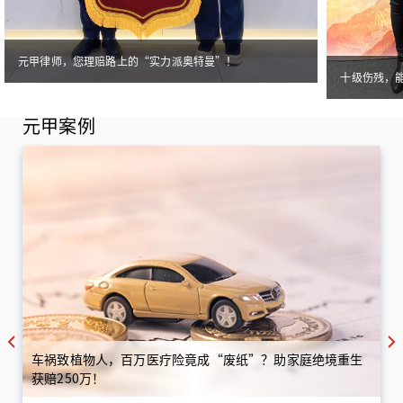
元甲律师，您理赔路上的“实力派奥特曼”！
十级伤残，
元甲案例
车祸致植物人，百万医疗险竟成“废纸”？助家庭绝境重生
获赔250万！