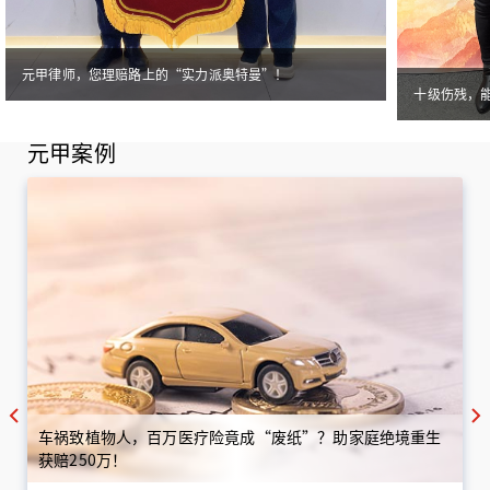
元甲律师，您理赔路上的“实力派奥特曼”！
十级伤残，
元甲案例
车祸致植物人，百万医疗险竟成“废纸”？助家庭绝境重生
获赔250万！