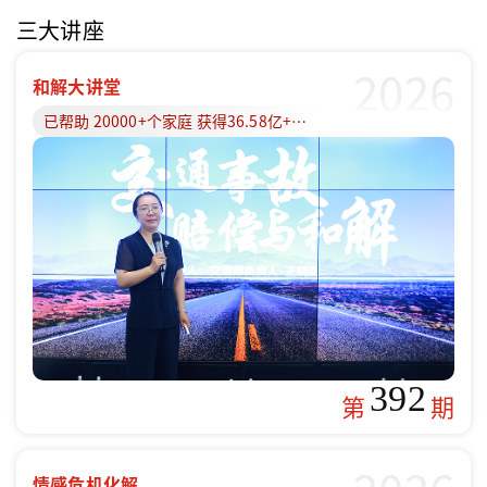
三大讲座
2026
和解大讲堂
已帮助 20000+个家庭 获得36.58亿+赔偿款
392
第
期
情感危机化解