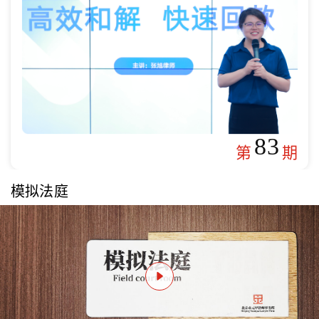
83
第
期
模拟法庭