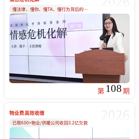
2026
懂法律、懂你、懂TA、懂行为背后的原因
108
第
期
2026
物业费高效收缴
已帮600+物业/供暖公司收回3.2亿欠款